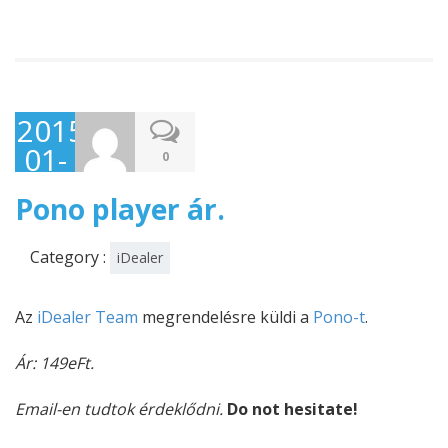
2015-
01-
0
15
Pono player ár.
Category :
iDealer
Az
iDealer Team
megrendelésre küldi a
Pono-t
.
Ár: 149eFt.
Email-en tudtok érdeklődni.
Do not hesitate!