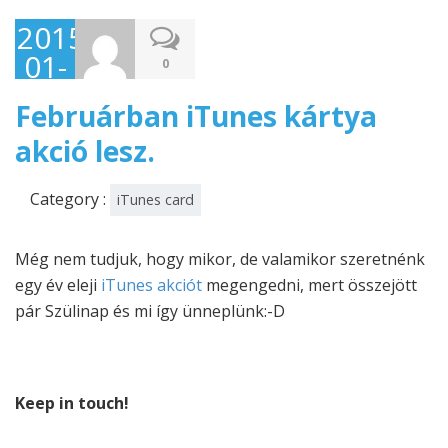
2015-
01-
0
30
Februárban iTunes kártya
akció lesz.
Category :
iTunes card
Még nem tudjuk, hogy mikor, de valamikor szeretnénk
egy év eleji
iTunes akciót
megengedni, mert összejött
pár Szülinap és mi így ünneplünk:-D
Keep in touch!