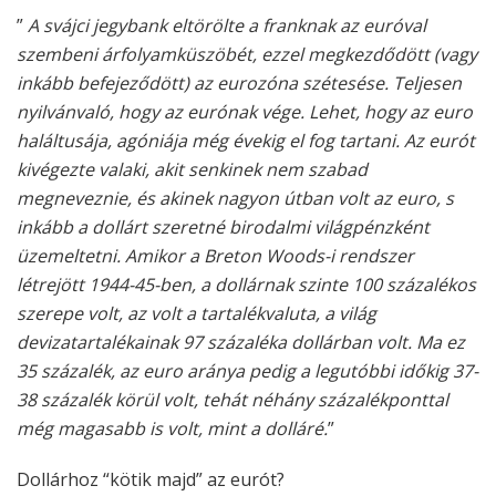
”
A svájci jegybank eltörölte a franknak az euróval
szembeni árfolyamküszöbét, ezzel megkezdődött (vagy
inkább befejeződött) az eurozóna szétesése. Teljesen
nyilvánvaló, hogy az eurónak vége. Lehet, hogy az euro
haláltusája, agóniája még évekig el fog tartani. Az eurót
kivégezte valaki, akit senkinek nem szabad
megneveznie, és akinek nagyon útban volt az euro, s
inkább a dollárt szeretné birodalmi világpénzként
üzemeltetni. Amikor a Breton Woods-i rendszer
létrejött 1944-45-ben, a dollárnak szinte 100 százalékos
szerepe volt, az volt a tartalékvaluta, a világ
devizatartalékainak 97 százaléka dollárban volt. Ma ez
35 százalék, az euro aránya pedig a legutóbbi időkig 37-
38 százalék körül volt, tehát néhány százalékponttal
még magasabb is volt, mint a dolláré.
”
Dollárhoz “kötik majd” az eurót?