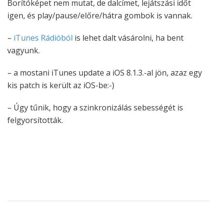
Borítóképet nem mutat, de dalcímet, lejátszási időt
igen, és play/pause/előre/hátra gombok is vannak.
–
iTunes Rádióból
is lehet dalt vásárolni, ha bent
vagyunk.
– a mostani iTunes update a iOS 8.1.3.-al jön, azaz egy
kis patch is került az iOS-be:-)
– Úgy tűnik, hogy a szinkronizálás sebességét is
felgyorsították.