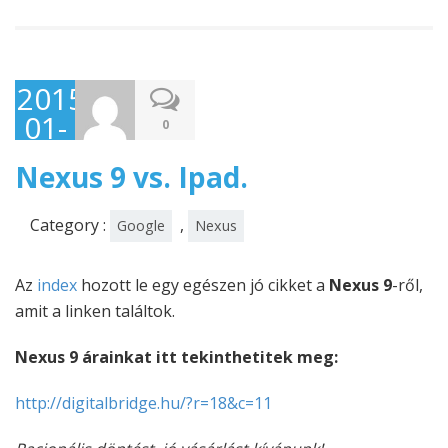
2015-
01-
0
19
Nexus 9 vs. Ipad.
Category :
,
Google
Nexus
Az
index
hozott le egy egészen jó cikket a
Nexus 9
-ről,
amit a linken találtok.
Nexus 9 árainkat itt tekinthetitek meg:
http://digitalbridge.hu/?r=18&c=11