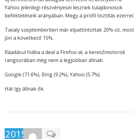
Yahoo jelenlegi részvényesei lesznek tulajdonosok
befektetéseik arányában. Megy a profil tisztítás ezerrel.
Tavaly szeptemberben már elpattintottak 20%-ot, most
jön a következő 15%.
Ráadásul hiába a deal a Firefox-al, a keresőmotorok
rangsorában még nem a legjobban állnak:
Google (71.6%), Bing (9.2%), Yahoo (5.7%).
Hát így állnak ők.
2015-