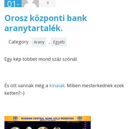
01-
0
26
Orosz központi bank
aranytartalék.
Category :
,
Arany
Egyéb
Egy kép többet mond száz szónál.
És ott vannak még a
kínaiak
. Miben mesterkednek ezek
ketten?:-)