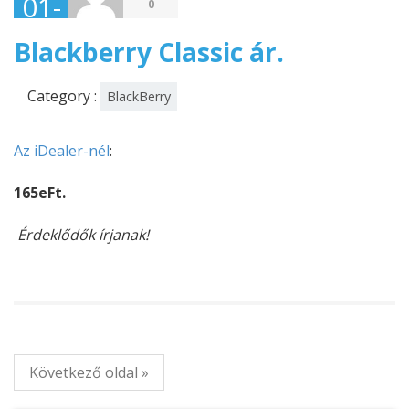
01-
0
14
Blackberry Classic ár.
Category :
BlackBerry
Az iDealer-nél
:
165eFt.
Érdeklődők írjanak!
Következő oldal »