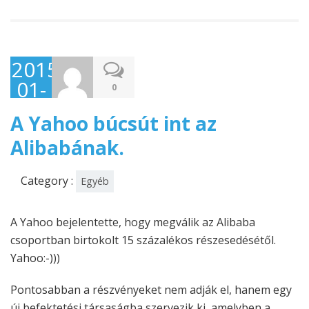
2015-
01-
0
28
A Yahoo búcsút int az
Alibabának.
Category :
Egyéb
A Yahoo bejelentette, hogy megválik az Alibaba
csoportban birtokolt 15 százalékos részesedésétől.
Yahoo:-)))
Pontosabban a részvényeket nem adják el, hanem egy
új befektetési társaságba szervezik ki, amelyben a