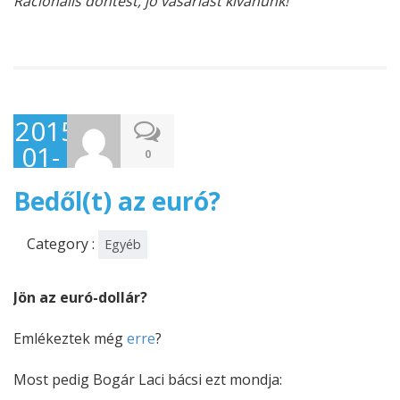
Racionális döntést, jó vásárlást kívánunk!
2015-
01-
0
18
Bedől(t) az euró?
Category :
Egyéb
Jön az euró-dollár?
Emlékeztek még
erre
?
Most pedig Bogár Laci bácsi ezt mondja: