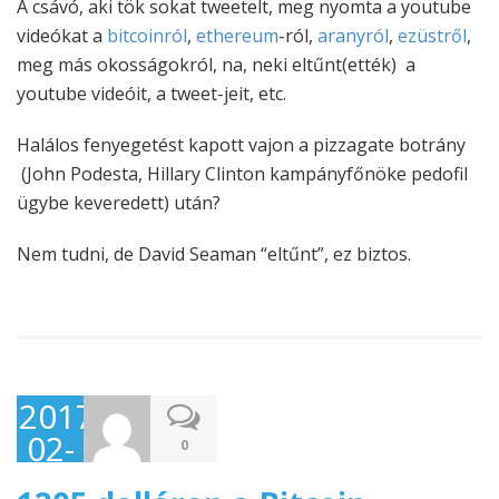
A csávó, aki tök sokat tweetelt, meg nyomta a youtube
videókat a
bitcoinról
,
ethereum
-ról,
aranyról
,
ezüstről
,
meg más okosságokról, na, neki eltűnt(ették) a
youtube videóit, a tweet-jeit, etc.
Halálos fenyegetést kapott vajon a pizzagate botrány
(John Podesta, Hillary Clinton kampányfőnöke pedofil
ügybe keveredett) után?
Nem tudni, de David Seaman “eltűnt”, ez biztos.
2017-
02-
0
24