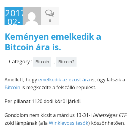
2017-
02-
0
22
Keményen emelkedik a
Bitcoin ára is.
Category :
,
Bitcoin
Bitcoin2
Amellett, hogy
emelkedik az ezüst ára
is, úgy látszik a
Bitcoin
is megkezdte a felszálló repülést.
Per pillanat 1120 dodi körül járkál.
Gondolom nem kicsit a március 13-31-i
lehetséges ETF
zöld lámpának (a’la
Winklevoss tesók
) köszönhetően.