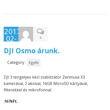
2017-
02-
0
18
DJI Osmo árunk.
Category :
Egyéb
DJI 3 tengelyes kézi stabilizátor Zenmuse X3
kamerával, 2 aksival, 16GB MicroSD kártyával,
filterekkel és mikrofonnal:
167
eFt
,