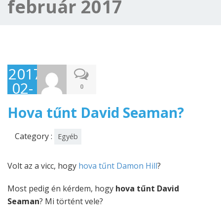
február 2017
2017-
02-
0
27
Hova tűnt David Seaman?
Category :
Egyéb
Volt az a vicc, hogy
hova tűnt Damon Hill
?
Most pedig én kérdem, hogy
hova tűnt David
Seaman
? Mi történt vele?