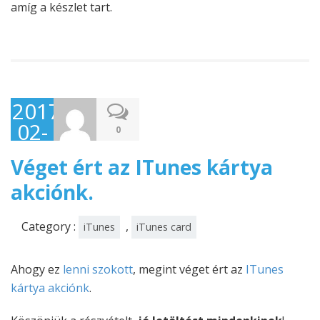
amíg a készlet tart.
2017-
02-
0
17
Véget ért az ITunes kártya
akciónk.
Category :
,
iTunes
iTunes card
Ahogy ez
lenni szokott
, megint véget ért az
ITunes
kártya akciónk
.