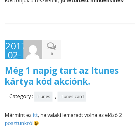
Köszönjük a részvételt,
jó letöltést mindenkinek
!
2017-
02-
0
16
Még 1 napig tart az Itunes
kártya kód akciónk.
Category :
,
iTunes
iTunes card
Mármint ez
itt
, ha valaki lemaradt volna az előző 2
posztunkról