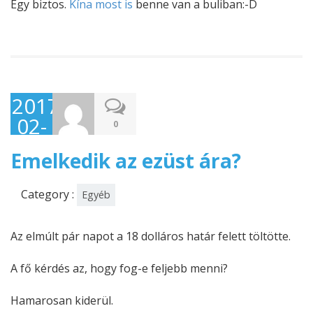
Egy biztos.
Kína most is
benne van a buliban:-D
2017-
02-
0
20
Emelkedik az ezüst ára?
Category :
Egyéb
Az elmúlt pár napot a 18 dolláros határ felett töltötte.
A fő kérdés az, hogy fog-e feljebb menni?
Hamarosan kiderül.