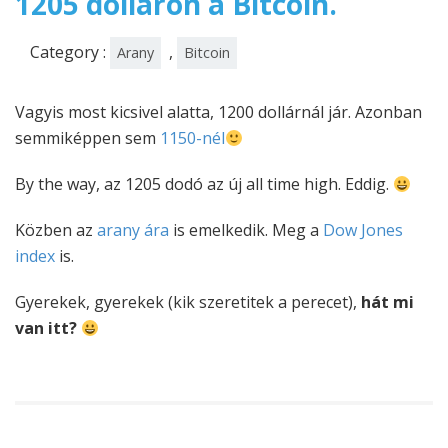
1205 dolláron a Bitcoin.
Category :
,
Arany
Bitcoin
Vagyis most kicsivel alatta, 1200 dollárnál jár. Azonban
semmiképpen sem
1150-nél
By the way, az 1205 dodó az új all time high. Eddig.
Közben az
arany ára
is emelkedik. Meg a
Dow Jones
index
is.
Gyerekek, gyerekek (kik szeretitek a perecet),
hát mi
van itt?