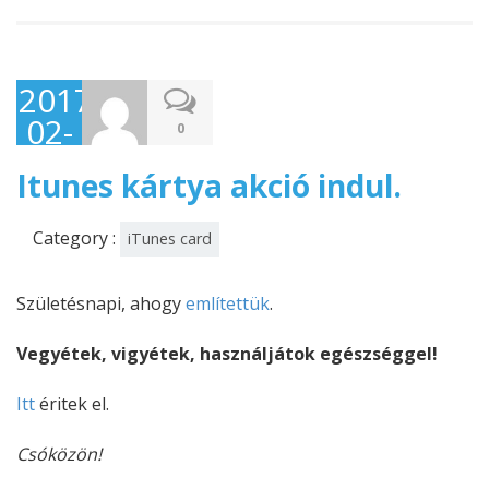
2017-
02-
0
14
Itunes kártya akció indul.
Category :
iTunes card
Születésnapi, ahogy
említettük
.
Vegyétek, vigyétek, használjátok egészséggel!
Itt
éritek el.
Csóközön!