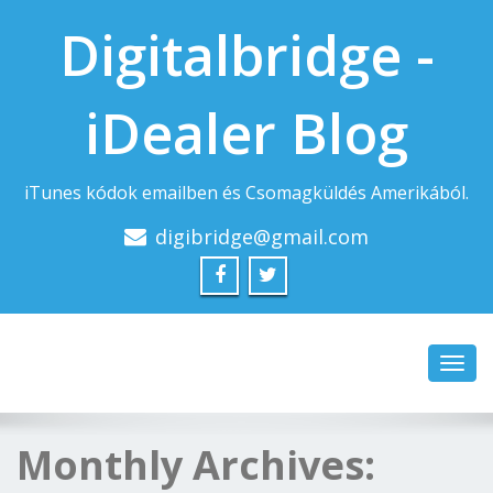
Digitalbridge -
iDealer Blog
iTunes kódok emailben és Csomagküldés Amerikából.
digibridge@gmail.com
Toggl
navig
Monthly Archives: