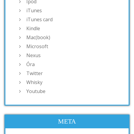
Ipod
iTunes
iTunes card
Kindle
Mac(book)
Microsoft
Nexus
Óra
Twitter
Whisky
Youtube
META