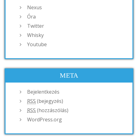
Nexus
Óra
Twitter
Whisky
Youtube
META
Bejelentkezés
RSS
(bejegyzés)
RSS
(hozzászólás)
WordPress.org