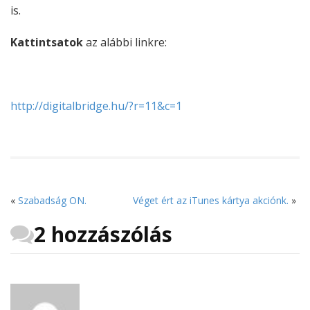
is.
Kattintsatok
az alábbi linkre:
http://digitalbridge.hu/?r=11&c=1
«
Szabadság ON.
Véget ért az iTunes kártya akciónk.
»
2 hozzászólás