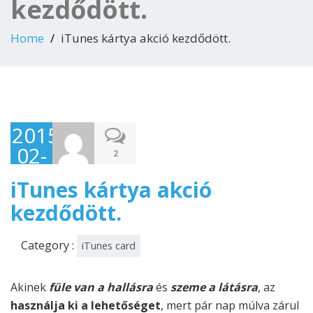
kezdődött.
Home
iTunes kártya akció kezdődött.
2015-
02-
2
09
iTunes kártya akció
kezdődött.
Category :
iTunes card
Akinek
füle van a hallásra
és
szeme a látásra
, az
használja ki a lehetőséget
, mert pár nap múlva zárul