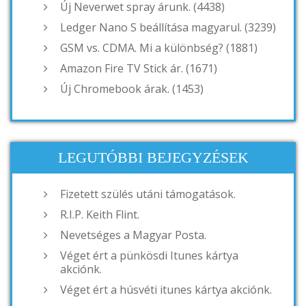
Új Neverwet spray árunk. (4438)
Ledger Nano S beállítása magyarul. (3239)
GSM vs. CDMA. Mi a különbség? (1881)
Amazon Fire TV Stick ár. (1671)
Új Chromebook árak. (1453)
LEGUTÓBBI BEJEGYZÉSEK
Fizetett szülés utáni támogatások.
R.I.P. Keith Flint.
Nevetséges a Magyar Posta.
Véget ért a pünkösdi Itunes kártya
akciónk.
Véget ért a húsvéti itunes kártya akciónk.