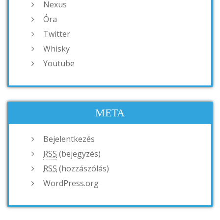
Nexus
Óra
Twitter
Whisky
Youtube
META
Bejelentkezés
RSS
(bejegyzés)
RSS
(hozzászólás)
WordPress.org