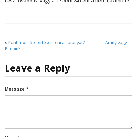
Lesz tovább is, vagy a 17 dodi 24 cent a heti maximum?
«
Pont most kell értékesíteni az aranyat?
Arany vagy
Bitcoin?
»
Leave a Reply
Message *