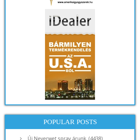
POPULAR POSTS
Új Neverwet spray árunk. (4438)