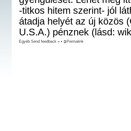
-titkos hitem szerint- jól l
átadja helyét az új közös
U.S.A.) pénznek (lásd: wi
Egyéb
Send feedback »
•
Permalink