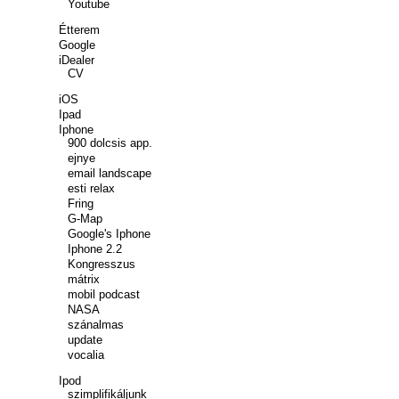
Youtube
Étterem
Google
iDealer
CV
iOS
Ipad
Iphone
900 dolcsis app.
ejnye
email landscape
esti relax
Fring
G-Map
Google's Iphone
Iphone 2.2
Kongresszus
mátrix
mobil podcast
NASA
szánalmas
update
vocalia
Ipod
szimplifikáljunk