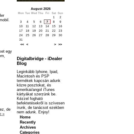
August 2026
Mon
Tue
Wed
Thu
Fri
Sat
Sun
ler
1
2
mobil.
3
4
5
6
7
8
9
10
11
12
13
14
15
16
17
18
19
20
21
22
23
24
25
26
27
28
29
30
31
<<
<
>
>>
ket egy
em,
Digitalbridge - iDealer
Blog
Leginkább Iphone, Ipad,
Macintosh és PSP
termékek kapcsán adunk
közre posztokat, és
amerikai/angol iTunes
kártyákat szerzünk be.
Kézzel fogható
befektetésekrõl is szívesen
írunk, de tanácsot ezekben
ez, de
nem adunk. Enjoy!
e »
Home
Recently
Archives
Categories