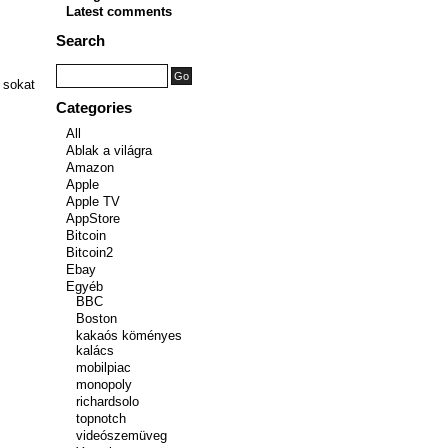
Latest comments
Search
m sokat
Categories
All
Ablak a világra
Amazon
Apple
Apple TV
AppStore
Bitcoin
Bitcoin2
Ebay
Egyéb
BBC
Boston
kakaós köményes
kalács
mobilpiac
monopoly
richardsolo
topnotch
videószemüveg