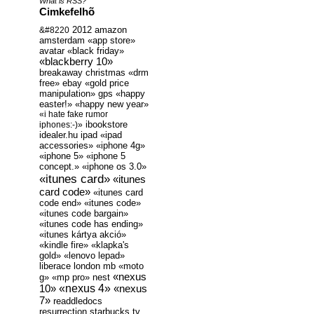
What is RSS?
Cimkefelhõ
2012
amazon
&#8220
amsterdam
«app store»
avatar
«black friday»
«blackberry 10»
breakaway
christmas
«drm
free»
ebay
«gold price
manipulation»
gps
«happy
easter!»
«happy new year»
«i hate fake rumor
ibookstore
iphones:-)»
idealer.hu
ipad
«ipad
accessories»
«iphone 4g»
«iphone 5»
«iphone 5
concept.»
«iphone os 3.0»
«itunes card»
«itunes
card code»
«itunes card
code end»
«itunes code»
«itunes code bargain»
«itunes code has ending»
«itunes kártya akció»
«kindle fire»
«klapka's
gold»
«lenovo lepad»
liberace
london
mb
«moto
«nexus
g»
«mp pro»
nest
«nexus 4»
10»
«nexus
7»
readdledocs
resurrection
starbucks
tv