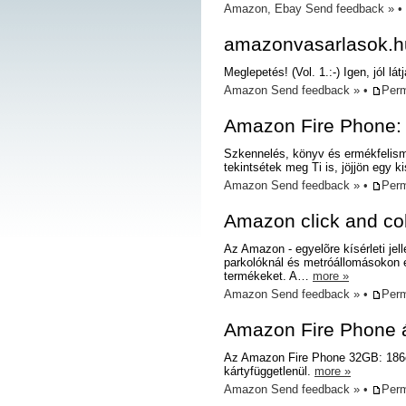
Amazon
,
Ebay
Send feedback »
•
amazonvasarlasok.h
Meglepetés! (Vol. 1.:-) Igen, jól lát
Amazon
Send feedback »
•
Perm
Amazon Fire Phone: 
Szkennelés, könyv és ermékfelisme
tekintsétek meg Ti is, jöjjön egy
Amazon
Send feedback »
•
Perm
Amazon click and col
Az Amazon - egyelõre kísérleti jell
parkolóknál és metróállomásokon e
termékeket. A…
more »
Amazon
Send feedback »
•
Perm
Amazon Fire Phone á
Az Amazon Fire Phone 32GB: 186eF
kártyfüggetlenül.
more »
Amazon
Send feedback »
•
Perm