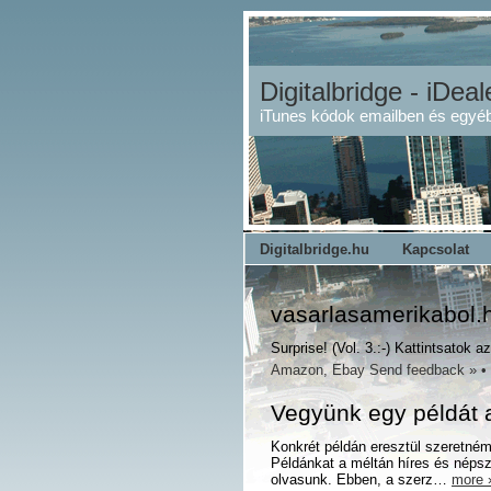
Digitalbridge - iDeal
iTunes kódok emailben és egyéb
Digitalbridge.hu
Kapcsolat
vasarlasamerikabol.
Surprise! (Vol. 3.:-) Kattintsatok a
Amazon
,
Ebay
Send feedback »
•
Vegyünk egy példát a
Konkrét példán eresztül szeretném
Példánkat a méltán híres és népsz
olvasunk. Ebben, a szerz…
more 