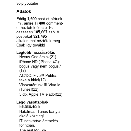
voip
youtube
Adatok
Eddig
1,500
post-ot bírtunk
írni, amire Ti
400
comment-
et hoztatok össze. Ez
összesen
105,667
szó. A
post-okat
921,495
alkalommal néztétek meg.
Csak így tovább!
Legtöbb hozzászólás
Nexus One áraink(21)
iPhone HD (iPhone 4G):
bogus vagy nem bogus?
(17)
AC/DC: Five!!! Public:
take a hide!(12)
Visszatértünk !!! Viva la
iTunes!(12)
3 db. Apple TV eladó!(12)
Legolvasottabbak
Elköltöztünk!
Hatalmas iTunes kártya
akció közeleg!
iTuneskártya áremelés
forintban.
The real McCoy.