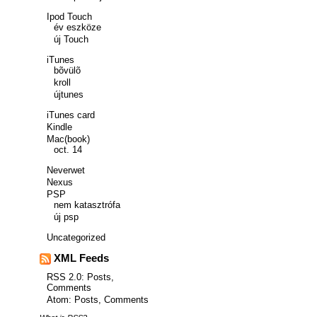
Ipod Touch
év eszköze
új Touch
iTunes
bõvülõ
kroll
újtunes
iTunes card
Kindle
Mac(book)
oct. 14
Neverwet
Nexus
PSP
nem katasztrófa
új psp
Uncategorized
XML Feeds
RSS 2.0:
Posts
,
Comments
Atom:
Posts
,
Comments