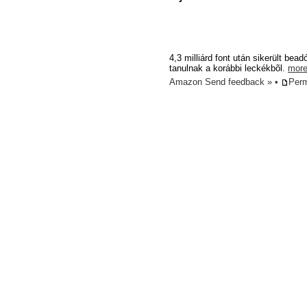
4,3 milliárd font után sikerült be
tanulnak a korábbi leckékbõl.
more
Amazon
Send feedback »
•
Perm