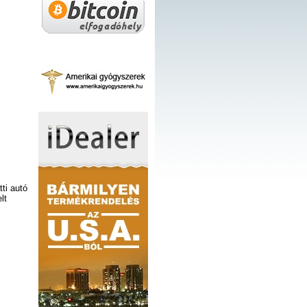
tti autó
lt