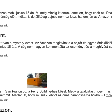
azon mobil június 18-án. Mi még mindig kitartunk amellett, hogy csak az iDea
nség elõtt méltatni, de állítólag sajnps nem ez lesz, hanem jön az Amazon 
alink
nt.
itt van a mystery event. Az Amazon meginvitálta a sajtót és egyéb érdeklõdõ
június 18-ára. A cég nem nagyon kommentálta az eseményt és a meghívást s
alink
x
zín San Francisco, a Ferry Building-hez közel. Megy a találgatás, hogy mi is 
emmit. Meglátjuk, hogy mi sül ki ebbõl az óriás narancssárga boxból:-D
mor
alink
azon.