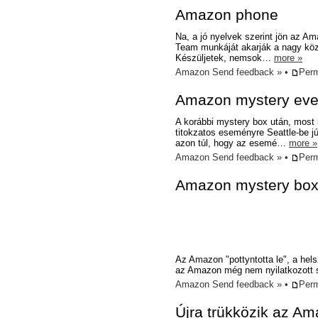
Amazon phone
Na, a jó nyelvek szerint jön az Am
Team munkáját akarják a nagy közö
Készüljetek, nemsok…
more »
Amazon
Send feedback »
•
Perm
Amazon mystery eve
A korábbi mystery box után, most 
titokzatos eseményre Seattle-be 
azon túl, hogy az esemé…
more »
Amazon
Send feedback »
•
Perm
Amazon mystery bo
Az Amazon "pottyntotta le", a hels
az Amazon még nem nyilatkozott s
Amazon
Send feedback »
•
Perm
Újra trükközik az Am