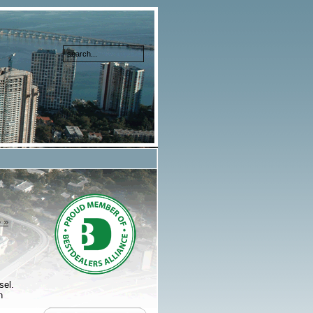
 »
sel.
n