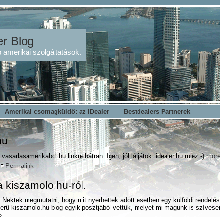
er Blog
 amerikai szolgáltatások.
Amerikai csomagküldő: az iDealer
Bestdealers Partnerek
hu
z vasarlasamerikabol.hu linkre bátran. Igen, jól látjátok. idealer.hu rulez:-)
more
Permalink
 kiszamolo.hu-ról.
 Nektek megmutatni, hogy mit nyerhettek adott esetben egy külföldi rendelés
erû kiszamolo.hu blog egyik posztjából vettük, melyet mi magunk is szívese
»