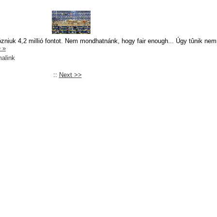
adózniuk 4,2 millió fontot. Nem mondhatnánk, hogy fair enough... Úgy tûnik ne
 »
alink
::
Next >>