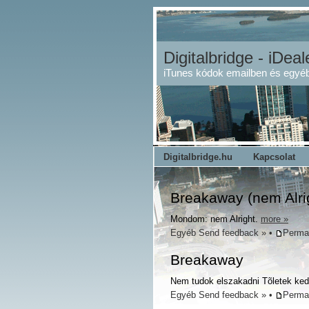
Digitalbridge - iDeal
iTunes kódok emailben és egyéb
Digitalbridge.hu
Kapcsolat
Breakaway (nem Alri
Mondom: nem Alright.
more »
Egyéb
Send feedback »
•
Perma
Breakaway
Nem tudok elszakadni Tõletek ke
Egyéb
Send feedback »
•
Perma