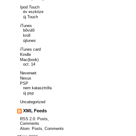
Ipod Touch
év eszköze
új Touch
iTunes
bõvülõ
kroll
újtunes
iTunes card
Kindle
Mac(book)
oct. 14
Neverwet
Nexus
PSP
nem katasztrófa
új psp
Uncategorized
XML Feeds
RSS 2.0:
Posts
,
Comments
Atom:
Posts
,
Comments