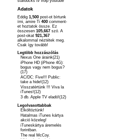
starbucks
tv
voip
youtube
Adatok
Eddig
1,500
post-ot bírtunk
írni, amire Ti
400
comment-
et hoztatok össze. Ez
összesen
105,667
szó. A
post-okat
921,367
alkalommal néztétek meg.
Csak így tovább!
Legtöbb hozzászólás
Nexus One áraink(21)
iPhone HD (iPhone 4G):
bogus vagy nem bogus?
(17)
AC/DC: Five!!! Public:
take a hide!(12)
Visszatértünk !!! Viva la
iTunes!(12)
3 db. Apple TV eladó!(12)
Legolvasottabbak
Elköltöztünk!
Hatalmas iTunes kártya
akció közeleg!
iTuneskártya áremelés
forintban.
The real McCoy.