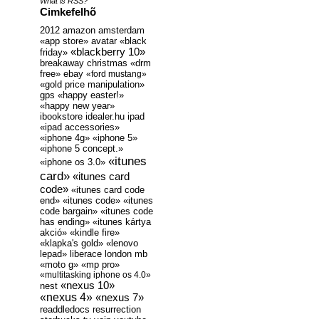
What is RSS?
Cimkefelhõ
2012
amazon
amsterdam
«app store»
avatar
«black
«blackberry 10»
friday»
breakaway
christmas
«drm
free»
ebay
«ford mustang»
«gold price manipulation»
gps
«happy easter!»
«happy new year»
ibookstore
idealer.hu
ipad
«ipad accessories»
«iphone 4g»
«iphone 5»
«iphone 5 concept.»
«itunes
«iphone os 3.0»
card»
«itunes card
code»
«itunes card code
end»
«itunes code»
«itunes
code bargain»
«itunes code
has ending»
«itunes kártya
akció»
«kindle fire»
«klapka's gold»
«lenovo
lepad»
liberace
london
mb
«moto g»
«mp pro»
«multitasking iphone os 4.0»
«nexus 10»
nest
«nexus 4»
«nexus 7»
readdledocs
resurrection