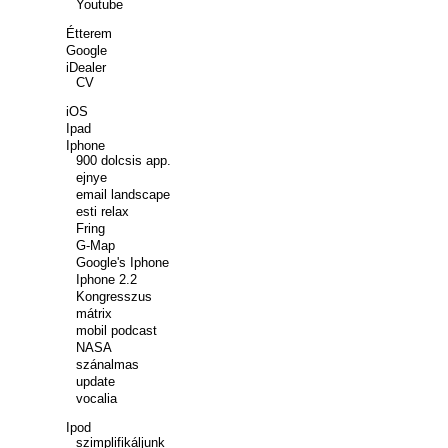
Youtube
Étterem
Google
iDealer
CV
iOS
Ipad
Iphone
900 dolcsis app.
ejnye
email landscape
esti relax
Fring
G-Map
Google's Iphone
Iphone 2.2
Kongresszus
mátrix
mobil podcast
NASA
szánalmas
update
vocalia
Ipod
szimplifikáljunk