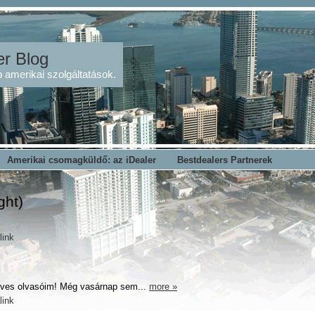
er Blog
 amerikai szolgáltatások.
Amerikai csomagküldő: az iDealer
Bestdealers Partnerek
ght)
link
dves olvasóim! Még vasárnap sem...
more »
link