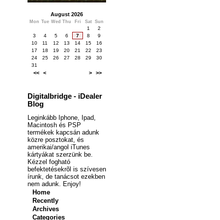
August 2026
Mon
Tue
Wed
Thu
Fri
Sat
Sun
1
2
3
4
5
6
7
8
9
10
11
12
13
14
15
16
17
18
19
20
21
22
23
24
25
26
27
28
29
30
31
<<
<
>
>>
Digitalbridge - iDealer
Blog
Leginkább Iphone, Ipad,
Macintosh és PSP
termékek kapcsán adunk
közre posztokat, és
amerikai/angol iTunes
kártyákat szerzünk be.
Kézzel fogható
befektetésekrõl is szívesen
írunk, de tanácsot ezekben
nem adunk. Enjoy!
Home
Recently
Archives
Categories