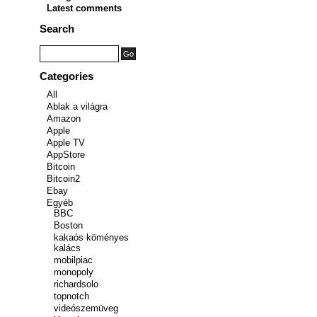
Latest comments
Search
Categories
All
Ablak a világra
Amazon
Apple
Apple TV
AppStore
Bitcoin
Bitcoin2
Ebay
Egyéb
BBC
Boston
kakaós köményes
kalács
mobilpiac
monopoly
richardsolo
topnotch
videószemüveg