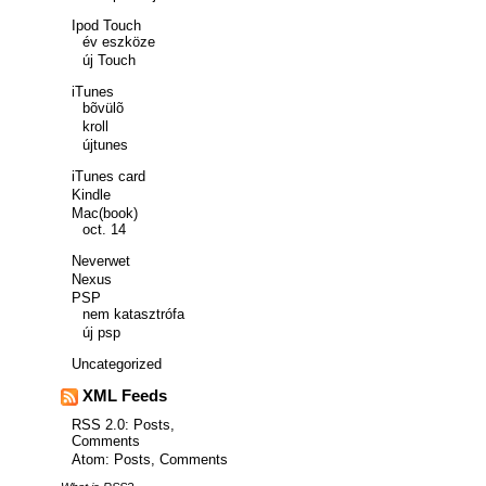
Ipod Touch
év eszköze
új Touch
iTunes
bõvülõ
kroll
újtunes
iTunes card
Kindle
Mac(book)
oct. 14
Neverwet
Nexus
PSP
nem katasztrófa
új psp
Uncategorized
XML Feeds
RSS 2.0:
Posts
,
Comments
Atom:
Posts
,
Comments