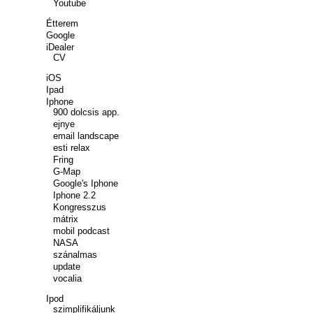
Youtube
Étterem
Google
iDealer
CV
iOS
Ipad
Iphone
900 dolcsis app.
ejnye
email landscape
esti relax
Fring
G-Map
Google's Iphone
Iphone 2.2
Kongresszus
mátrix
mobil podcast
NASA
szánalmas
update
vocalia
Ipod
szimplifikáljunk