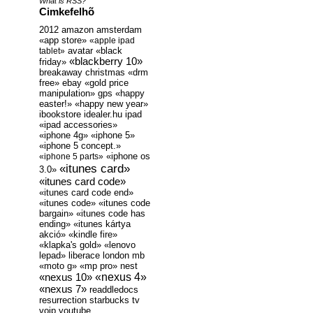
What is RSS?
Cimkefelhõ
2012
amazon
amsterdam
«app store»
«apple ipad
avatar
«black
tablet»
«blackberry 10»
friday»
breakaway
christmas
«drm
free»
ebay
«gold price
manipulation»
gps
«happy
easter!»
«happy new year»
ibookstore
idealer.hu
ipad
«ipad accessories»
«iphone 4g»
«iphone 5»
«iphone 5 concept.»
«iphone os
«iphone 5 parts»
«itunes card»
3.0»
«itunes card code»
«itunes card code end»
«itunes code»
«itunes code
bargain»
«itunes code has
ending»
«itunes kártya
akció»
«kindle fire»
«klapka's gold»
«lenovo
lepad»
liberace
london
mb
«moto g»
«mp pro»
nest
«nexus 4»
«nexus 10»
«nexus 7»
readdledocs
resurrection
starbucks
tv
voip
youtube