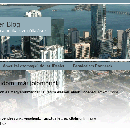
er Blog
 amerikai szolgáltatások.
Amerikai csomagküldő: az iDealer
Bestdealers Partnerek
udom, már jelentették...
madt és Magyarországnak is van rá esélye! Áldott ünnepet! Jofkov
more »
rvendezzünk, vigadjunk, Krisztus lett az oltalmunk!
more »
link