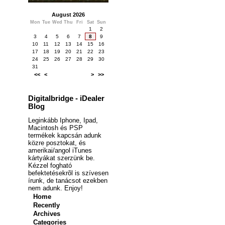
August 2026
Mon
Tue
Wed
Thu
Fri
Sat
Sun
1
2
3
4
5
6
7
8
9
10
11
12
13
14
15
16
17
18
19
20
21
22
23
24
25
26
27
28
29
30
31
<<
<
>
>>
Digitalbridge - iDealer
Blog
Leginkább Iphone, Ipad,
Macintosh és PSP
termékek kapcsán adunk
közre posztokat, és
amerikai/angol iTunes
kártyákat szerzünk be.
Kézzel fogható
befektetésekrõl is szívesen
írunk, de tanácsot ezekben
nem adunk. Enjoy!
Home
Recently
Archives
Categories