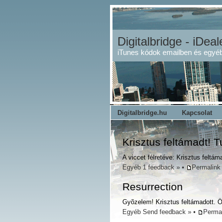
Digitalbridge - iDeal
iTunes kódok emailben és egyéb
Digitalbridge.hu
Kapcsolat
Krisztus feltámadt! T
A viccet félretéve: Krisztus feltá
Egyéb
1 feedback »
•
Permalink
Resurrection
Gyõzelem! Krisztus feltámadott. Ö
Egyéb
Send feedback »
•
Perma