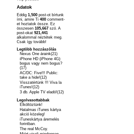
Adatok
Eddig
1,500
post-ot bírtunk
írni, amire Ti
400
comment-
et hoztatok össze. Ez
összesen
105,667
szó. A
post-okat
921,441
alkalommal néztétek meg.
Csak így tovább!
Legtöbb hozzászólás
Nexus One áraink(21)
iPhone HD (iPhone 4G):
bogus vagy nem bogus?
(17)
AC/DC: Five!!! Public:
take a hide!(12)
Visszatértünk !!! Viva la
iTunes!(12)
3 db. Apple TV eladó!(12)
Legolvasottabbak
Elköltöztünk!
Hatalmas iTunes kártya
akció közeleg!
iTuneskártya áremelés
forintban.
The real McCoy.
Miért viseli mindennap