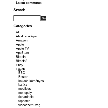
Latest comments
Search
Categories
All
Ablak a világra
Amazon
Apple
Apple TV
AppStore
Bitcoin
Bitcoin2
Ebay
Egyéb
BBC
Boston
kakaós köményes
kalács
mobilpiac
monopoly
richardsolo
topnotch
videószemüveg