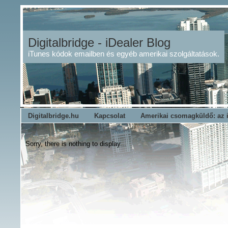
Digitalbridge - iDealer Blog
iTunes kódok emailben és egyéb amerikai szolgáltatások.
Digitalbridge.hu
Kapcsolat
Amerikai csomagküldő: az 
Sorry, there is nothing to display...