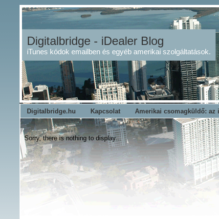
Digitalbridge - iDealer Blog
iTunes kódok emailben és egyéb amerikai szolgáltatások.
Digitalbridge.hu
Kapcsolat
Amerikai csomagküldő: az 
Sorry, there is nothing to display...